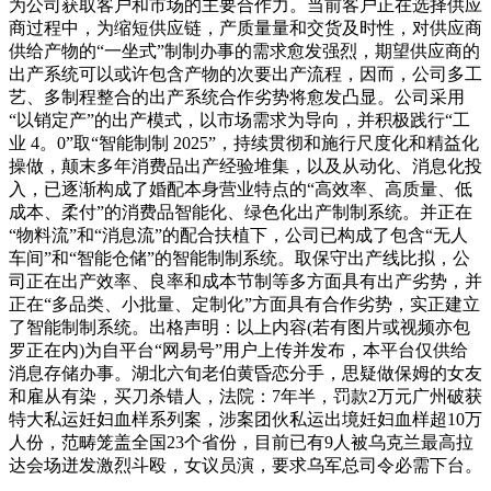
为公司获取客户和市场的主要合作力。当前客户正在选择供应
商过程中，为缩短供应链，产质量量和交货及时性，对供应商
供给产物的“一坐式”制制办事的需求愈发强烈，期望供应商的
出产系统可以或许包含产物的次要出产流程，因而，公司多工
艺、多制程整合的出产系统合作劣势将愈发凸显。公司采用
“以销定产”的出产模式，以市场需求为导向，并积极践行“工
业 4。0”取“智能制制 2025”，持续贯彻和施行尺度化和精益化
操做，颠末多年消费品出产经验堆集，以及从动化、消息化投
入，已逐渐构成了婚配本身营业特点的“高效率、高质量、低
成本、柔付”的消费品智能化、绿色化出产制制系统。并正在
“物料流”和“消息流”的配合扶植下，公司已构成了包含“无人
车间”和“智能仓储”的智能制制系统。取保守出产线比拟，公
司正在出产效率、良率和成本节制等多方面具有出产劣势，并
正在“多品类、小批量、定制化”方面具有合作劣势，实正建立
了智能制制系统。出格声明：以上内容(若有图片或视频亦包
罗正在内)为自平台“网易号”用户上传并发布，本平台仅供给
消息存储办事。湖北六旬老伯黄昏恋分手，思疑做保姆的女友
和雇从有染，买刀杀错人，法院：7年半，罚款2万元广州破获
特大私运妊妇血样系列案，涉案团伙私运出境妊妇血样超10万
人份，范畴笼盖全国23个省份，目前已有9人被乌克兰最高拉
达会场迸发激烈斗殴，女议员演，要求乌军总司令必需下台。