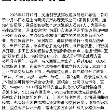
2025年12月17日，灵通创智披露欢迎调研通知布告，公司
于12月16日欢迎上海明溪资产办理无限公司1家机构调研。通
知布告显示，灵通创智参取本次欢迎的人员共1人，为董事会
秘书陈雪峰。调研欢迎地址为厦门市海沧区东孚街道鼎山中89
号公司会议室。灵通创智是2016年成立的国度级高新手艺企
业，专注体育户外、家居糊口、健康护理等行业消费品的研
发、出产和发卖，秉承齐心多元化计谋，以产物设想、细密模
具开辟、多工艺多制程整合及智能制制为焦点，推进“塑料+五
金”双制程成长，供给契合ESG的一坐式分析手艺处理方案。
公司具有厦门、石狮、马来西亚三大出产，通过JDM、ODM
模式取迪卡侬、宜家等全球领先企业成立持久合做，2023年3
月正在深交所从板上市，严酷规范运做，建立稳健分红政策，
“自从、立异、高效、融合、绿色、共赢”运营，愿景是成为客
户相信的可持续计谋合做伙伴。据领会，公司取迪卡侬、宜
家、Wagner、YETI等全球领先企业构成持久不变计谋合做，
是迪卡侬、YETI沉点供应商，Wagner和宜家优先级供应商，
采购出产打算婚配客户计谋，订单可预测性强。公司采用曲销
模式，充实领会客户需求以提拔办事和交付速度，添加合做粘
性；焦点客户认证严酷，需通过多方面验厂成为及格供应商，