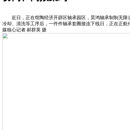
近日，正在馆陶经济开辟区轴承园区，昊鸿轴承制制无限公
冷却、清洗等工序后，一件件轴承套圈接连下线日，正在正航传
媒核心记者 郝群英 摄