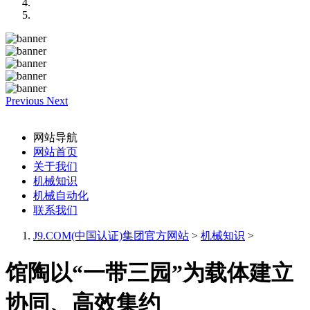
Previous
Next
网站导航
网站首页
关于我们
机械知识
机械自动化
联系我们
J9.COM(中国认证)集团官方网站
>
机械知识
>
馆陶以“一带三园”为载体建立
协同、高效集约