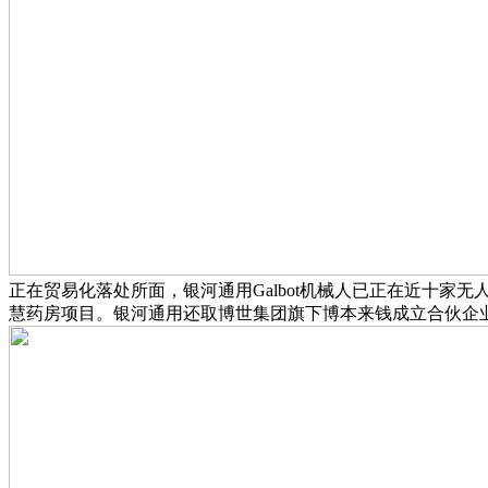
正在贸易化落处所面，银河通用Galbot机械人已正在近十
慧药房项目。银河通用还取博世集团旗下博本来钱成立合伙企