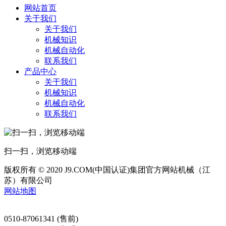
网站首页
关于我们
关于我们
机械知识
机械自动化
联系我们
产品中心
关于我们
机械知识
机械自动化
联系我们
扫一扫，浏览移动端
版权所有 © 2020 J9.COM(中国认证)集团官方网站机械（江
苏）有限公司
网站地图
0510-87061341 (售前)