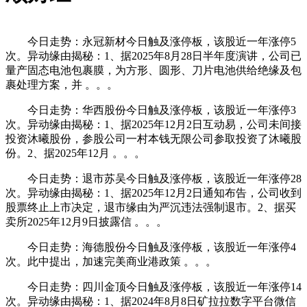
今日走势：永冠新材今日触及涨停板，该股近一年涨停5
次。异动缘由揭秘：1、据2025年8月28日半年度演讲，公司已
量产固态电池包裹膜，为方形、圆形、刀片电池供给绝缘及包
裹处理方案，并 。。。
今日走势：华西股份今日触及涨停板，该股近一年涨停3
次。异动缘由揭秘：1、据2025年12月2日互动易，公司未间接
投资沐曦股份，参股公司一村本钱无限公司参取投资了沐曦股
份。2、据2025年12月 。。。
今日走势：退市苏吴今日触及涨停板，该股近一年涨停28
次。异动缘由揭秘：1、据2025年12月2日通知布告，公司收到
股票终止上市决定，退市缘由为严沉违法强制退市。2、据买
卖所2025年12月9日披露信 。。。
今日走势：海德股份今日触及涨停板，该股近一年涨停4
次。此中提出，加速完美商业港政策 。。。
今日走势：四川金顶今日触及涨停板，该股近一年涨停14
次。异动缘由揭秘：1、据2024年8月8日矿拉拉数字平台微信