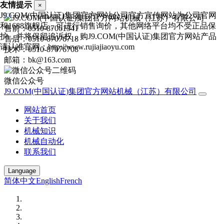
友情提示
×
J9.COM(中国认证)集团官方网站公司官方宣传网站为公司官网
和1688旗舰店，可进行销售询价，其他网络平台均不受正品保
售前：0510-87061341
护，并将保留追诉权，购J9.COM(中国认证)集团官方网站产品
售后：0510-87076718
请认准官网：http://www.rujiajiaoyu.com
技术：0510-87076708
邮箱：bk@163.com
微信公众号
J9.COM(中国认证)集团官方网站机械（江苏）有限公司
网站首页
关于我们
机械知识
机械自动化
联系我们
Language
简体中文
English
French