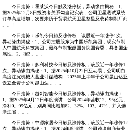
今日走势：霍莱沃今日触及涨停板，异动缘由揭秘：1、
据2025年12月8日投资者关系勾当记实表，公司卫星测试系统
订单高速增加，次要来历于贸易航天卫星整星及载荷制制厂商
。。！
今日走势：乐凯今日触及涨停板，该股近一年涨停1次。
异动缘由揭秘：1、公司控股股东为中国乐凯集团，现实节制
人中国航天科技集团，最终节制报酬国务院国资委，具备国企
属性。2、据2 。。。
今日走势：多利科技今日触及涨停板，该股近一年涨停1
次。异动缘由揭秘：1、据2025年10月22日互动易，公司明白
高度注沉机械人营业计谋结构，2025年上半年子公司昆山达亚
设立全资子公司昆山达 。。。
今日走势：越剑智能今日触及涨停板，异动缘由揭秘：
1、据2025年4月12日年度演讲，公司2024年营收12。95亿元、
净利0。99亿元，别离同比增加82。32%、103。47%，并入选
浙江省 。。。
今日走势：中源家居今日触及涨停板，该股近一年涨停12
次。异动缘由揭秘：1、据2024年度演讲，公司跨境电商营业