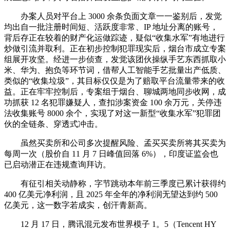
办案人员对平台上 3000 余条负面文章一一鉴别后，发觉
均出自一批注册时间短、活跃度非常、IP 地址分离的账号，
背后存正在较着的财产化运做踪迹，疑似“收集水军”有地进行
炒做引流并取利。正在初步控制犯罪现实后，烟台市成立专案
组展开攻坚。经进一步侦查，发觉该团伙操纵手艺东西抓取小
米、华为、抱负等环节词，借帮人工智能手艺批量出产低质、
类似的“收集垃圾”，其目标仅仅是为了赔取平台流量带来的收
益。正在牢牢控制后，专案组于烟台、聊城两地同步收网，成
功抓获 12 名犯罪嫌疑人，查扣涉案资金 100 余万元，关停违
法收集账号 8000 余个，实现了对这一新型“收集水军”犯罪团
伙的全链条、穿透式冲击。
虽然买卖所和公司多次提醒风险、孟买买卖所将其买卖为
每周一次（股价自 11 月 7 日峰值回落 6%），印度证监会也
已启动潜正在违规查询拜访。
有征引相关动静称，字节跳动本年前三季度已累计获得约
400 亿美元净利润，且 2025 年全年的净利润无望达到约 500
亿美元，这一数字若成实，创汗青新高。
12 月 17 日，腾讯混元发布世界模子 1。5（Tencent HY