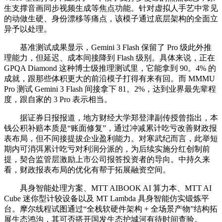
生支撑音画同步视频生成等焦点功能。针对虚拟人手艺中常见
的动做生硬、身份漂移等痛点，该模子通过底层架构的全面立
异予以处理。
基准测试成果显示，Gemini 3 Flash 保留了 Pro 级此外推
理能力，但延迟、成本间接降到 Flash 级别。具体来说，正在
GPQA Diamond 这种博士级推理测试里，它能拿到 90。4% 的
成就，跟那些体积更大的前沿模子打得有来有回。而 MMMU
Pro 测试 Gemini 3 Flash 间接拿下 81。2%，达到业界最先辈程
度，跟自家的 3 Pro 表示相当。
据证券日报报道，地方财经大学郑登津副传授曾指出，本
钱公积补赔本质是“账面修复”，通过冲减累计吃亏改善财政报
表布局，但不间接提拔企业盈利能力。对寒武纪而言，此举短
期内可消弭累计吃亏对利润分派的，为后续实施分红创制前
提，契合监管层激励上市公司报答投资者的导向。中持久来
看，财政报表布局的优化有帮于拓展融资空间。
具身智能处理方案、MTT AIBOOK AI 算力本、MTT AI
Cube 迷你型计较设备以及 MT Lambda 具身智能仿实锻炼平
台。摩尔线程试图通过“全栈软硬件架构 + 全场景产物”结构拓
展生态鸿沟，其可否搭开国发生态护城河有待时间查验。