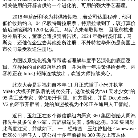
相关使用的开辟者供给一个进化的、可用的强大手艺基座。
2018 年薪酬和谈为其供给期权，若公司达里程碑，他可
低价收购约 3。04 亿股特斯拉股票，特斯拉做到了，该打算价
值后膨缩到约 1200 亿美元。马斯克未领取期权，因股东核准
弥补后不久，董事会遭投资者告状。2024 年撤销该打算，马
斯克，还催促企业去其他处所注册，不外特拉华州仍是美国上
市公司最受欢送注册地。
力图以系统化视角帮帮读者理解年度手艺演化的底层逻
辑、立异标的目的取落地价值，并为新一年决策供给参考。内
容将正在 InfoQ 矩阵连续放出，欢送大师持续关心。
此次大会是罗福莉自本年 11 月正式插手小米并执掌
MiMo 大模子团队后的初次公开。这位被誉为“AI 天才少女”的
95 背工艺专家，曾任职于阿里、幻方量化，并是 DeepSeek-
V2 的环节开辟者，她的加盟被视为小米正在通用人工智能。
近日，玉红正在多个微信群组内恶意 360 集团创始人周鸿
祎先生及多位企业家，言辞极端失实，影响恶劣。360 集团对
此高度注沉，并做如下。 一、经核查，玉红曾担任 Gamewave
逛戏公司担任人，该公司十多年前被原 360 美股上市从体