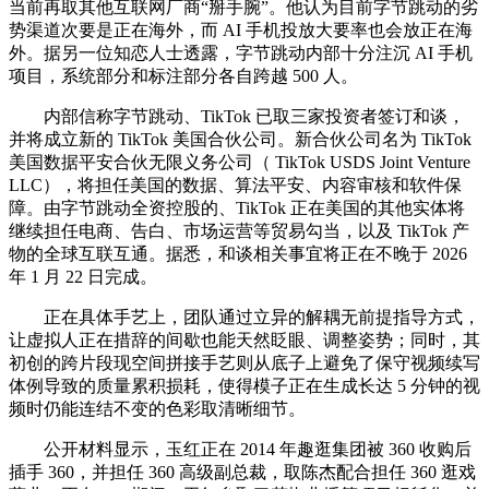
当前再取其他互联网厂商“掰手腕”。他认为目前字节跳动的劣
势渠道次要是正在海外，而 AI 手机投放大要率也会放正在海
外。据另一位知恋人士透露，字节跳动内部十分注沉 AI 手机
项目，系统部分和标注部分各自跨越 500 人。
内部信称字节跳动、TikTok 已取三家投资者签订和谈，
并将成立新的 TikTok 美国合伙公司。新合伙公司名为 TikTok
美国数据平安合伙无限义务公司（ TikTok USDS Joint Venture
LLC），将担任美国的数据、算法平安、内容审核和软件保
障。由字节跳动全资控股的、TikTok 正在美国的其他实体将
继续担任电商、告白、市场运营等贸易勾当，以及 TikTok 产
物的全球互联互通。据悉，和谈相关事宜将正在不晚于 2026
年 1 月 22 日完成。
正在具体手艺上，团队通过立异的解耦无前提指导方式，
让虚拟人正在措辞的间歇也能天然眨眼、调整姿势；同时，其
初创的跨片段现空间拼接手艺则从底子上避免了保守视频续写
体例导致的质量累积损耗，使得模子正在生成长达 5 分钟的视
频时仍能连结不变的色彩取清晰细节。
公开材料显示，玉红正在 2014 年趣逛集团被 360 收购后
插手 360，并担任 360 高级副总裁，取陈杰配合担任 360 逛戏