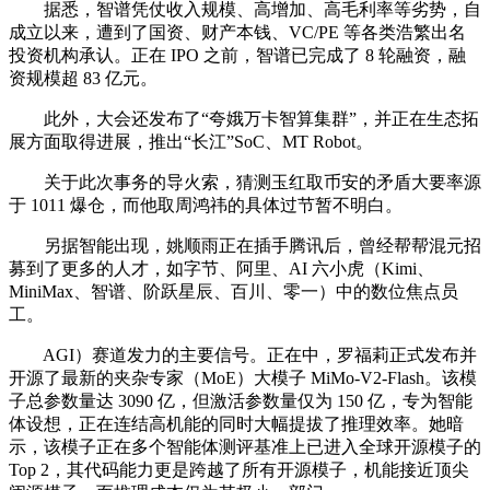
据悉，智谱凭仗收入规模、高增加、高毛利率等劣势，自
成立以来，遭到了国资、财产本钱、VC/PE 等各类浩繁出名
投资机构承认。正在 IPO 之前，智谱已完成了 8 轮融资，融
资规模超 83 亿元。
此外，大会还发布了“夸娥万卡智算集群”，并正在生态拓
展方面取得进展，推出“长江”SoC、MT Robot。
关于此次事务的导火索，猜测玉红取币安的矛盾大要率源
于 1011 爆仓，而他取周鸿祎的具体过节暂不明白。
另据智能出现，姚顺雨正在插手腾讯后，曾经帮帮混元招
募到了更多的人才，如字节、阿里、AI 六小虎（Kimi、
MiniMax、智谱、阶跃星辰、百川、零一）中的数位焦点员
工。
AGI）赛道发力的主要信号。正在中，罗福莉正式发布并
开源了最新的夹杂专家（MoE）大模子 MiMo-V2-Flash。该模
子总参数量达 3090 亿，但激活参数量仅为 150 亿，专为智能
体设想，正在连结高机能的同时大幅提拔了推理效率。她暗
示，该模子正在多个智能体测评基准上已进入全球开源模子的
Top 2，其代码能力更是跨越了所有开源模子，机能接近顶尖