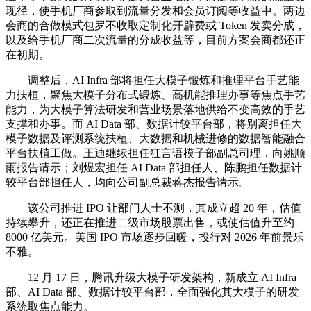
现径，使手机厂商参取到流量分发和会员订阅等收益中。两边
会商的合做模式包罗不收取定制化开辟费或 Token 发卖分成，
以及给手机厂商二次流量的分成收益等，目前方案会商都还正
在初期。
调整后，AI Infra 部将担任大模子锻炼和推理平台手艺能
力扶植，聚焦大模子分布式锻炼、高机能推理办事等焦点手艺
能力，为大模子算法研发和营业场景落地供给不变高效的手艺
支撑和办事。而 AI Data 部、数据计较平台部，将别离担任大
模子数据及评测系统扶植、大数据和机械进修的数据智能融合
平台扶植工做。王迪继续担任狂言语模子部副总司理，向姚顺
雨报告请示；刘煜宏担任 AI Data 部担任人、陈鹏担任数据计
较平台部担任人，均向公司副总裁蒋杰报告请示。
该公司推进 IPO 让部门人士不测，其成立超 20 年，估值
持续攀升，还正在推进二级市场股票出售，或使估值升至约
8000 亿美元。美国 IPO 市场逐步回暖，投行对 2026 年前景乐
不雅。
12 月 17 日，腾讯升级大模子研发架构，新成立 AI Infra
部、AI Data 部、数据计较平台部，全面强化其大模子的研发
系统取焦点能力。