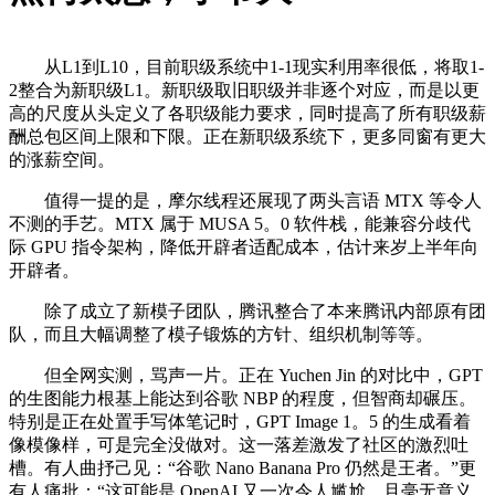
从L1到L10，目前职级系统中1-1现实利用率很低，将取1-
2整合为新职级L1。新职级取旧职级并非逐个对应，而是以更
高的尺度从头定义了各职级能力要求，同时提高了所有职级薪
酬总包区间上限和下限。正在新职级系统下，更多同窗有更大
的涨薪空间。
值得一提的是，摩尔线程还展现了两头言语 MTX 等令人
不测的手艺。MTX 属于 MUSA 5。0 软件栈，能兼容分歧代
际 GPU 指令架构，降低开辟者适配成本，估计来岁上半年向
开辟者。
除了成立了新模子团队，腾讯整合了本来腾讯内部原有团
队，而且大幅调整了模子锻炼的方针、组织机制等等。
但全网实测，骂声一片。正在 Yuchen Jin 的对比中，GPT
的生图能力根基上能达到谷歌 NBP 的程度，但智商却碾压。
特别是正在处置手写体笔记时，GPT Image 1。5 的生成看着
像模像样，可是完全没做对。这一落差激发了社区的激烈吐
槽。有人曲抒己见：“谷歌 Nano Banana Pro 仍然是王者。”更
有人痛批：“这可能是 OpenAI 又一次令人尴尬、且毫无意义