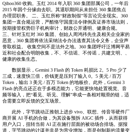
Qihoo360 收购。玉红 2014 年入职 360 集团部属公司，一年后
2015 年因个分缘由去职。其退职期间从未担任 360 集团焦点
办理层职务。 二、玉红所称“财政制假”等言论完全现实。360
集团一直合规运营，严酷恪守国度法令律例及证券市场法则，
按期接管权势巨子机构审计，财政公开通明、健康合规。
三、针对玉红对 360 集团、创始人周鸿祎先生及相关企业家的
恶意，360 集团将依法采纳法令办法逃查其法令义务，企业声
誉取权益。 收集空间不是法外之地。360 集团呼吁泛博网平易
近和社会配合明朗收集，不、不信谣、不传谣，共建文明、、
健康的收集生态。
数据显示，Gemini 3 Flash 的 Token 耗损比 2。5 Pro 少了
三成，速度快三倍，价钱更是压到了输入 0。5 美元 / 百万
Token，输出 3 美元 / 百万 Token 的地板价。此外，Gemini 3
Flash 的亮点还正在于多模态能力，它能更快地处置视觉、音
频等输入，把“看见、听见、理解”串成一条相对顺滑的链，适
合需要立即反馈的交互场景。
此外，字节跳动正推朝上进步 vivo、联想、传音等硬件厂
商开展 AI 手机的合做，为其设备预拆 AIGC 插件，从而获得
用户入口，扭转当前 AI 正在施行层面的被动场合排场。据报
道，字节跳动的计谋并非是为营业增加，而是创制新的流量变