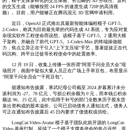
的，模子支撑多样化的交互体验、长范畴的 3D 分歧性、及时
的交互生成（能够按照 24 FPS 的速度生成 720P 的高清视
频）。目前，用户能够正在腾讯混元 3D 官网申请利用。
近日，OpenAI 正式推出其最新智能体编程模子 GPT-5。
2-Codex，称其为目前最先辈的代码生成 AI 系统，专为应对复
杂现实软件工程使命而设想。该模子基于 GPT-5。2 通用大模
子架构，并融合了前代 GPT-5。1-Codex-Max 的终端操做能
力，焦点立异正在于引入“上下文压缩”手艺，显著提拔正在代
码沉构、跨平台迁徙等长程使命中的处置效率。
12 月 19 日，收集上传播一张所谓“阿里千问全员大会”现
场照片，画面中疑似大量人员正在广场上手举豆包，布景显示
“阿里千问全员会”“干死豆包”。
据通知布告披露，寒武纪母公司截至 2024 岁暮累计未分
派利润为 -27。78 亿元，亏损公积余额为 0 元，而本钱公积余
额达 96。25 亿元，此中拟用于补亏的部门全数来历于股东货
泉出资构成的股本溢价。公司已启动债务人通知法式，债务人
可正在通知布告披露后 45 日内要求了债债权或供给。
LongCat-Video-Avatar 模子基于团队此前开源的 LongCat-
Video 基座打制，延续了一个模子支撑多使命的焦点设想，原