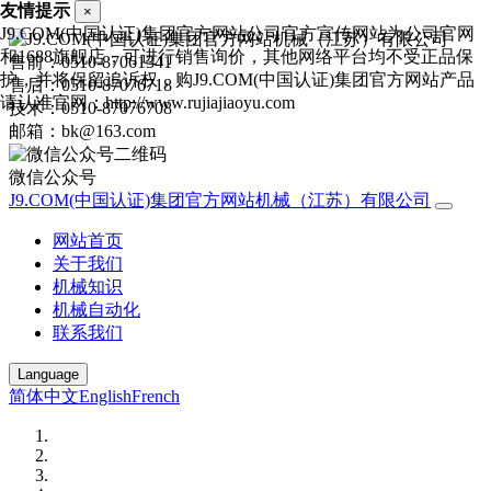
友情提示
×
J9.COM(中国认证)集团官方网站公司官方宣传网站为公司官网
和1688旗舰店，可进行销售询价，其他网络平台均不受正品保
售前：0510-87061341
护，并将保留追诉权，购J9.COM(中国认证)集团官方网站产品
售后：0510-87076718
请认准官网：http://www.rujiajiaoyu.com
技术：0510-87076708
邮箱：bk@163.com
微信公众号
J9.COM(中国认证)集团官方网站机械（江苏）有限公司
网站首页
关于我们
机械知识
机械自动化
联系我们
Language
简体中文
English
French