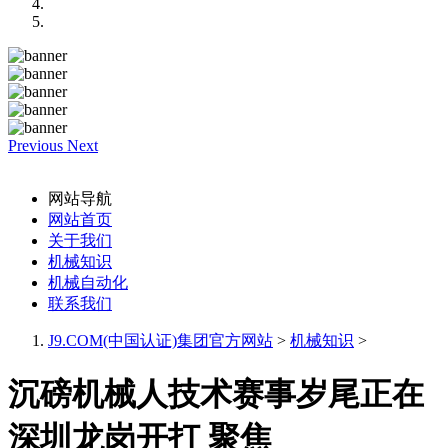
Previous
Next
网站导航
网站首页
关于我们
机械知识
机械自动化
联系我们
J9.COM(中国认证)集团官方网站
>
机械知识
>
沉磅机械人技术赛事岁尾正在
深圳龙岗开打 聚焦