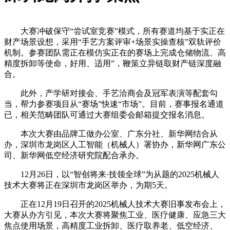
大赛冲破保守“尝试室竞赛”模式，所有赛道均基于实正在
财产场景设想，采用“手艺方案评审+场景实操查核”双轨评价
机制。参赛团队需正在模仿实正在的赛场上完成仓储物流、高
精度拆卸等使命，好用、适用”，鞭策立异链取财产链深度融
合。
此外，产学研对接会、手艺洽商会及冠军表演等配套勾
当，帮力参赛项目从“赛场”快速“市场”。目前，赛事报名通道
已，相关范畴团队可通过大赛组委会邮箱提交报名消息。
本次大赛由品牌工做办公室、广东分社、新华网结合从
办，深圳市龙岗区人工智能（机械人）署协办，新华网广东公
司、新华网低空经济研究院配合承办。
12月26日，以“智创将来·技领全球”为从题的2025机械人
技术大赛将正在深圳市龙岗区举办，为期5天。
正在12月19日召开的2025机械人技术大赛旧事发布会上，
大赛从办方引见，本次大赛将聚焦工业、医疗健康、应急三大
焦点使用场景，高精度工业拆卸、医疗取养老、低空经济、