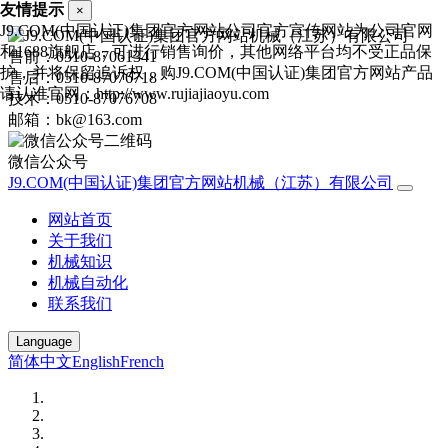
友情提示
×
J9.COM(中国认证)集团官方网站公司官方宣传网站为公司官网
和1688旗舰店，可进行销售询价，其他网络平台均不受正品保
售前：0510-87061341
护，并将保留追诉权，购J9.COM(中国认证)集团官方网站产品
售后：0510-87076718
请认准官网：http://www.rujiajiaoyu.com
技术：0510-87076708
邮箱：bk@163.com
微信公众号
J9.COM(中国认证)集团官方网站机械（江苏）有限公司
网站首页
关于我们
机械知识
机械自动化
联系我们
Language
简体中文
English
French