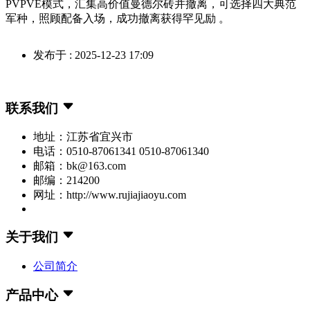
PVPVE模式，汇集高价值曼德尔砖并撤离，可选择四大典范
军种，照顾配备入场，成功撤离获得罕见励 。
发布于 : 2025-12-23 17:09
联系我们
地址：江苏省宜兴市
电话：0510-87061341 0510-87061340
邮箱：bk@163.com
邮编：214200
网址：http://www.rujiajiaoyu.com
关于我们
公司简介
产品中心