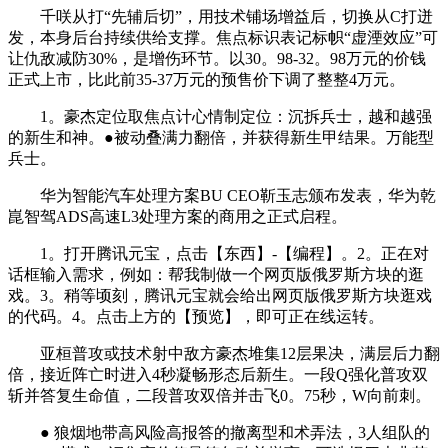
千咲从打“先辅后切”，用技术铺场增益后，切换从C打迸
发，本身后台持续供给支撑。焦点标识表记标帜“虚湮效应”可
让仇敌减防30%，是增伤环节。以30。98-32。98万元的价钱
正式上市，比此前35-37万元的预售价下调了整整4万元。
1。豪杰定位取焦点计心情制定位：沉拆兵士，越和越强
的新生和神。●被动叠满力翻倍，并获得新生甲结果。万能型
兵士。
华为智能汽车处理方案BU CEO靳玉志颁布发表，华为乾
崑智驾ADS高速L3处理方案的商用之正式启程。
1。打开腾讯元宝，点击【东西】-【编程】。2。正在对
话框输入需求，例如：帮我制做一个网页版俄罗斯方块的逛
戏。3。稍等顷刻，腾讯元宝就会给出网页版俄罗斯方块逛戏
的代码。4。点击上方的【预览】，即可正在线运转。
亚桓普攻或技术射中敌方豪杰堆集12层果决，满层后力翻
倍，接近阵亡时进入4秒凝畅形态后新生。一段Q强化普攻双
斩并答复生命值，二段普攻双倍并击飞0。75秒，W向前刺。
● 狼烟地带高风险高报答的撤离型和术弄法，3人组队的