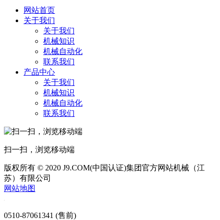
网站首页
关于我们
关于我们
机械知识
机械自动化
联系我们
产品中心
关于我们
机械知识
机械自动化
联系我们
扫一扫，浏览移动端
版权所有 © 2020 J9.COM(中国认证)集团官方网站机械（江
苏）有限公司
网站地图
0510-87061341 (售前)