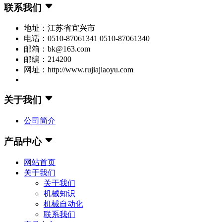
联系我们
地址：江苏省宜兴市
电话：0510-87061341 0510-87061340
邮箱：bk@163.com
邮编：214200
网址：http://www.rujiajiaoyu.com
关于我们
公司简介
产品中心
网站首页
关于我们
关于我们
机械知识
机械自动化
联系我们