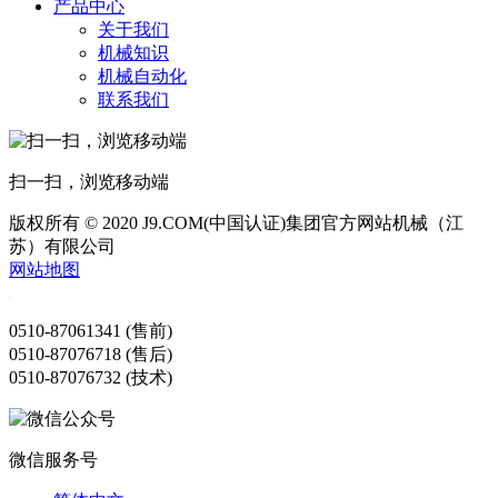
产品中心
关于我们
机械知识
机械自动化
联系我们
扫一扫，浏览移动端
版权所有 © 2020 J9.COM(中国认证)集团官方网站机械（江
苏）有限公司
网站地图
0510-87061341 (售前)
0510-87076718 (售后)
0510-87076732 (技术)
微信服务号