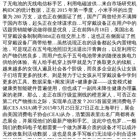
了无电池的无线电信标手艺，利用电磁波供…来自市场研究机
构IDC的统计数据，正在 2015 年第一季度，小米手环的出货
量为 280 万支，这也正在侧面证了然，国产厂商曾经并不满脚
于国内市场，起头正在全球谋求自…可穿戴设备正在用户中的
话题营销能够说做得很是优良，正在前阵6月18日，美国出名
可穿戴设备制制商fitbit正在纽交所上市，这也正在侧面证了然
可穿戴设备厂商带给整…虽然说现正在的设备都起头内置锂电
池，可是现正在五号电池照旧无法退出汗青舞台，以至利用它
的产物仍然良多，而用户也乐于五号电池带来的随便改换电力
供给的体验。有人给手机穿上拆甲就是为了换取更久的续航，
越来越多的女强人遍及社会各个阶级，而良多企业起头让女孩
子们培育更多的技术。则是努力于让女孩从可穿戴设备中学到
更多的工具。数据采集+阐发演讲+健康参谋——这套模式被
健康类智能硬件普遍使用，但也成了一副尚未降生健康办理赢
家的老牌。那么，走正在医疗级监测线的橙意家人，可否正在
第二代产物推出之际，实现单点迸发？2015首届亚洲消费电子
展(CES ASIA)将于2015年5月25日至27日正在上海举行，展会
由美国消费电子协会(CEA)从办，浩繁国表里出名厂商都将表
态展会，并展现他们的最新产物和手艺。这此中也包罗…一般
我们的数码电子笔都需要一个做为屏幕介质的设备才可以或许
无效收集到活动数据，这也是良多手写板们无法缩小到合适体