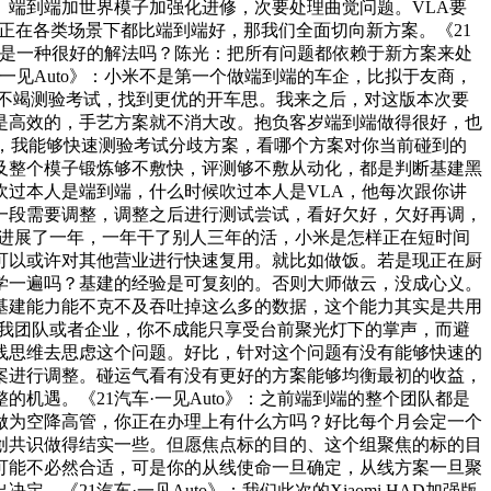
端到端加世界模子加强化进修，次要处理曲觉问题。VLA要
A正在各类场景下都比端到端好，那我们全面切向新方案。《21
这会是一种很好的解法吗？陈光：把所有问题都依赖于新方案来处
一见Auto》：小米不是第一个做端到端的车企，比拟于友商，
不竭测验考试，找到更优的开车思。我来之后，对这版本次要
是高效的，手艺方案就不消大改。抱负客岁端到端做得很好，也
，我能够快速测验考试分歧方案，看哪个方案对你当前碰到的
及整个模子锻炼够不敷快，评测够不敷从动化，都是判断基建黑
吹过本人是端到端，什么时候吹过本人是VLA，他每次跟你讲
一段需要调整，调整之后进行测试尝试，看好欠好，欠好再调，
只是进展了一年，一年干了别人三年的活，小米是怎样正在短时间
可以或许对其他营业进行快速复用。就比如做饭。若是现正在厨
学一遍吗？基建的经验是可复刻的。否则大师做云，没成心义。
基建能力能不克不及吞吐掉这么多的数据，这个能力其实是共用
何小我团队或者企业，你不成能只享受台前聚光灯下的掌声，而避
线思维去思虑这个问题。好比，针对这个问题有没有能够快速的
案进行调整。碰运气看有没有更好的方案能够均衡最初的收益，
机遇。《21汽车·一见Auto》：之前端到端的整个团队都是
做为空降高管，你正在办理上有什么方吗？好比每个月会定一个
创共识做得结实一些。但愿焦点标的目的、这个组聚焦的标的目
可能不必然合适，可是你的从线使命一旦确定，从线方案一旦聚
1汽车·一见Auto》：我们此次的Xiaomi HAD加强版