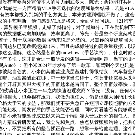
就没有需要向外宣传本人的算力到底多大。陈光：两边能打共同。
？我感觉一方面得看VLA手艺迭代的速度和最终结果，若是VL
会把所有资本都投入到新的手艺方案上，本来的端到端就不做了。
手艺判断。他们感觉VLA是将来，全面切没问题。《21汽车·
好，算界模子里频频，走错了就扣分，对了就加分，正在励机制下
案的数据驱动愈加顺畅、效率更高了。陈光：若是整个研发架构
界模子，对于底层的数据驱动来说是分歧的。只需你的基建够强大
同问题从已无数据挖掘出来，而且构成标注过的高质量数据，以
这么理解。这必然是各家的knowhow（手艺诀窍）。什么时候
率有多快，这才是合适一般研发的逻辑——碰到问题，当前的哪
见Auto》：但小米2024年才发布了第一款车，智驾到今天也
够彼此自创的。小米的其他营业底层基建打得很结实，汽车营业
在哪、油盐酱醋正在哪，每一步该当怎样干，你莫非还需要从头
整个开辟其实跟大模子的开辟越来越雷同了。整个开辟效率快，
有其他的劣势让小米正在一年之内快速逃逐友商？陈光：没有。任
重和担忧，也会很有压力。我做为担任人，仍是但愿大师能用长
价格大于它的收益，那我们就不要焦急正在短期立即按照新的方
能短板，阐发背后的手艺线能否合理，同时要看能否有能够调整的
也是小米智能驾驶成立以来第二个端到端大营业部分的担任人。
的方案或者研发范式，我会先和焦点、焦点从管频频沟通，把共
放小，不要把所有的坚苦揉正在一路，想靠一条给他走通。这个
，他们要先筹议，碰到不可的处所，也需要更大老板来做出决定。《2