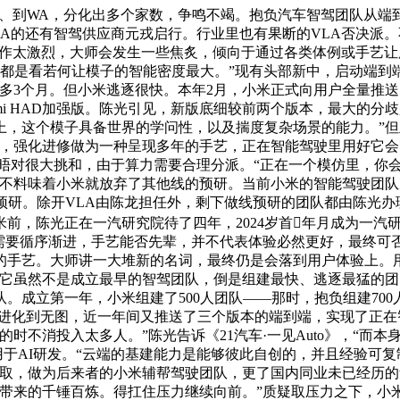
A，分化出多个家数，争鸣不竭。抱负汽车智驾团队从端到端+世界模子全
还有智驾供应商元戎启行。行业里也有果断的VLA否决派。不会VL
正在合作太激烈，大师会发生一些焦炙，倾向于通过各类体例或手艺让
样，都是看若何让模子的智能密度最大。”现有头部新中，启动端到
月。但小米逃逐很快。本年2月，小米正式向用户全量推送了300万C
omi HAD加强版。陈光引见，新版底细较前两个版本，最大的分
上，这个模子具备世界的学问性，以及揣度复杂场景的能力。”
补，强化进修做为一种呈现多年的手艺，正在智能驾驶里用好它
会晤对很大挑和，由于算力需要合理分派。“正在一个模仿里，你
不料味着小米就放弃了其他线的预研。当前小米的智能驾驶团队次要
有预研。除开VLA由陈龙担任外，剩下做线预研的团队都由陈光
前，陈光正在一汽研究院待了四年，2024岁首年月成为一汽研
需要循序渐进，手艺能否先辈，并不代表体验必然更好，最终可
的手艺。大师讲一大堆新的名词，最终仍是会落到用户体验上。
它虽然不是成立最早的智驾团队，倒是组建最快、逃逐最猛的团队。
。成立第一年，小米组建了500人团队——那时，抱负组建700
精度地图进化到无图，近一年间又推送了三个版本的端到端，实现了正
时不消投入太多人。”陈光告诉《21汽车·一见Auto》，“而
的资金用于AI研发。“云端的基建能力是能够彼此自创的，并且经验
伴取，做为后来者的小米辅帮驾驶团队，更了国内同业未已经历
带来的千锤百炼。得扛住压力继续向前。”质疑取压力之下，小米