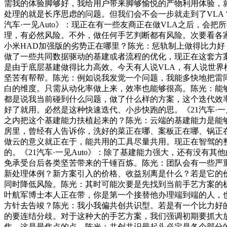
需我的体验脚够好，我给用户带来脚够愉悦的产物利用体验，
处理的就是长序思虑的问题。但我们会不会一步就走到了VLA
汽车·一见Auto》：现正在有一些友商正在做VLA之后，
理，有必然风险。不外，做任何手艺判断都有风险。次要看各家的
小米HAD加强版的劣势正在哪里？陈光：惩轨制上做得比力
做了一些共同数据驱动的基建或者流程的优化，现正在这套方
是由于底层基建做得比力高效。今天有人说VLA，有人说世
坚苦有帮帮。陈光：例如说我发觉一个问题，我能多快地把雷
白的维度。只需从动化率做上来，效率也能够很高。陈光：能够
都是说我当前碰到什么问题，做了什么样的方案，这个迭代效
好了就用。必然是这种快速迭代、小步快跑的思。《21汽车·一
之内把这个基建能力扶植起来的？陈光：云端的基建能力是能
房里，曾经有人告诉你，洗好的菜正在哪、案板正在哪、锅正
做云的意义就正在于，能共用的工具尽量共用。现正在智驾的
的。《21汽车·一见Auto》：除了基建能力强大，还有没
免承受台后各类坚苦带来的千锤百炼。陈光：团队会有一些严
新处理体例？新方案引入的价格、收益别离是什么？若是它的
同时降低风险。陈光：其时可能次要是先找到当前手艺方案的机
叶航军博士本人正在带，你是第一个接替他办理端到端的人，
方针去告竣？陈光：我小我偏共创共识型。若是有一个比力好
的要连结分歧。对于这种大的手艺方案，我们强调初期要抓大
焦，这是最焦点的点。陈光：共创共识最起头必定是各个部分的从管