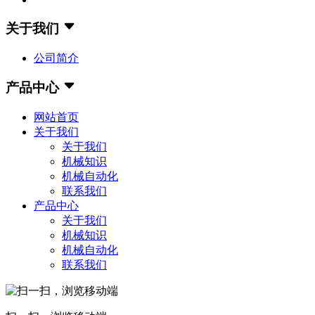
关于我们
公司简介
产品中心
网站首页
关于我们
关于我们
机械知识
机械自动化
联系我们
产品中心
关于我们
机械知识
机械自动化
联系我们