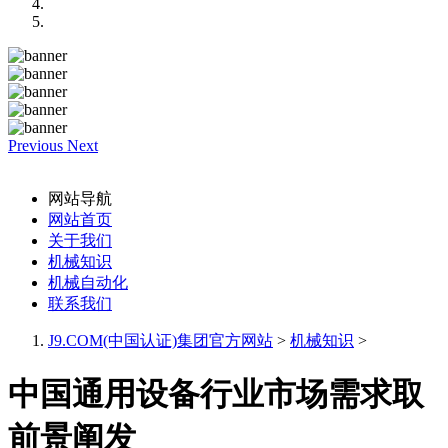
Previous
Next
网站导航
网站首页
关于我们
机械知识
机械自动化
联系我们
J9.COM(中国认证)集团官方网站
>
机械知识
>
中国通用设备行业市场需求取
前景阐发