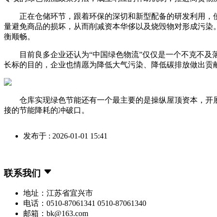
正在仓储环节，跟着环保的深切和新型配备的研发利用，使
量避免商品的损坏，从而削减资本华侈以及烧毁物对形成污染
衡顺畅。
目前良多企业还认为“中国绿色物流”仅仅是一个不克不及落
长标的目的，企业也情愿为降低大气污染、降低碳排放做出贡
仓库实现绿色节能还有一个最主要的是操纵屋顶资本，开展
接的节能降耗的冲破口。
发布于 : 2026-01-01 15:41
联系我们
地址：江苏省宜兴市
电话：0510-87061341 0510-87061340
邮箱：bk@163.com