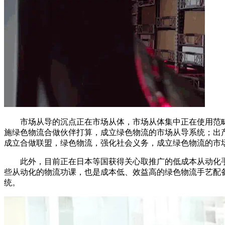
市场从导的沉点正在市场从体，市场从体集中正在使用范畴
施绿色物流合做伙伴打算，成立绿色物流的市场从导系统；出
成立合做联盟，绿色物流，强化社会义务，成立绿色物流的市
此外，目前正在日本等国获得关心取推广的低成本从动化手
些从动化的物流功课，也是成本低、效益高的绿色物流手艺配备
统。