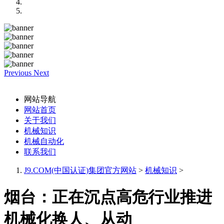
Previous
Next
网站导航
网站首页
关于我们
机械知识
机械自动化
联系我们
J9.COM(中国认证)集团官方网站
>
机械知识
>
烟台：正在沉点高危行业推进
机械化换人、从动