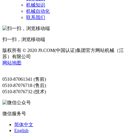
机械知识
机械自动化
联系我们
扫一扫，浏览移动端
版权所有 © 2020 J9.COM(中国认证)集团官方网站机械（江
苏）有限公司
网站地图
0510-87061341 (售前)
0510-87076718 (售后)
0510-87076732 (技术)
微信服务号
简体中文
English