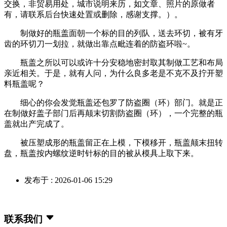
交换，非贸易用处，城市说明来历，如文章、照片的原做者
有，请联系后台快速处置或删除，感谢支撑。）。
制做好的瓶盖面朝一个标的目的列队，送去环切，被有牙
齿的环切刀一划拉，就做出靠点毗连着的防盗环啦~。
瓶盖之所以可以或许十分安稳地密封取其制做工艺和布局
亲近相关。于是，就有人问，为什么良多老是不克不及拧开塑
料瓶盖呢？
细心的你会发觉瓶盖还包罗了防盗圈（环）部门。就是正
在制做好盖子部门后再颠末切割防盗圈（环），一个完整的瓶
盖就出产完成了。
被压塑成形的瓶盖留正在上模，下模移开，瓶盖颠末扭转
盘，瓶盖按内螺纹逆时针标的目的被从模具上取下来。
发布于 : 2026-01-06 15:29
联系我们