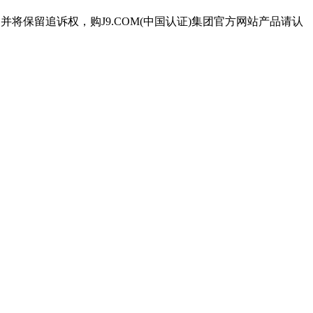
并将保留追诉权，购J9.COM(中国认证)集团官方网站产品请认