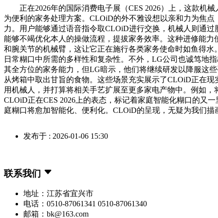
正在2026年的国际消费电子展（CES 2026）上，这
为便利的家务处理方案。CLOiD的外不雅设想以亲和力为焦
力。用户能够通过语音指令取CLOiD进行交换，机械人则通
能够不竭优化本人的操做流程，提拔家务效率。这种进修能力使
和腕关节的机械臂，这让它正在施行各类家务使命时如鱼得水
日常糊口中所需的多样性和复杂性。不外，LG公司也诚笃地指
其全方位的家务能力，但LG暗示，他们将继续研发以降服这些
从烤箱中取出甘旨的食物。这些场景充实展示了CLOiD正在
用机械人，并打算将相关手艺扩展至更多家电产物中。例如，将来
CLOiD正在CES 2026上的表态，标记着家庭智能化糊
庭糊口将愈加智能化、便利化。CLOiD的呈现，无疑为我们
发布于 : 2026-01-06 15:30
联系我们
地址：江苏省宜兴市
电话：0510-87061341 0510-87061340
邮箱：bk@163.com