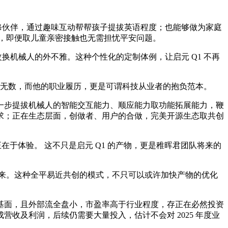
修伙伴，通过趣味互动帮帮孩子提拔英语程度；也能够做为家庭
，即便取儿童亲密接触也无需担忧平安问题。
机械人的外不雅。这种个性化的定制体例，让启元 Q1 不再
圈粉无数，而他的职业履历，更是可谓科技从业者的抱负范本。
步提拔机械人的智能交互能力、顺应能力取功能拓展能力，鞭
求；正在生态层面，创做者、用户的合做，完美开源生态取共创
于体验。 这不只是启元 Q1 的产物，更是稚晖君团队将来的
来。这种全平易近共创的模式，不只可以或许加快产物的优化
面，且外部流全盘小，市盈率高于行业程度，存正在必然投资
收及利润，后续仍需要大量投入，估计不会对 2025 年度业