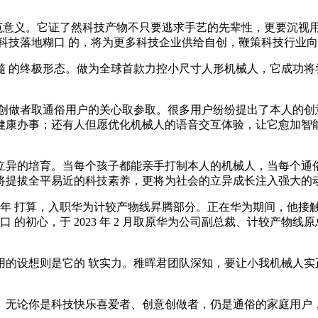
范意义。它证了然科技产物不只要逃求手艺的先辈性，更要沉视
科技落地糊口 的，将为更多科技企业供给自创，鞭策科技行业
髓 的终极形态。做为全球首款力控小尺寸人形机械人，它成功
做者取通俗用户的关心取参取。很多用户纷纷提出了本人的创
健康办事；还有人但愿优化机械人的语音交互体验，让它愈加智
异的培育。当每个孩子都能亲手打制本人的机械人，当每个通俗
将提拔全平易近的科技素养，更将为社会的立异成长注入强大的
少年 打算，入职华为计较产物线昇腾部分。正在华为期间，他接
糊口 的初心，于 2023 年 2 月取原华为公司副总裁、计较产
用的设想则是它的 软实力。稚晖君团队深知，要让小我机械人
开。无论你是科技快乐喜爱者、创意创做者，仍是通俗的家庭用户