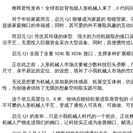
稚晖君性发布！全球首款背包级人形机械人来了，0 代码玩转
对于年轻家庭而言，启元 Q1 能够成为家庭的 智能管家
提拔家庭糊口的幸福感；同时，其可爱的外不雅取风趣的互动
而启元 Q1 凭仗其玲珑的体型、强大的力控机能取的接口
沿手艺，无需投入巨额资金采办大型设备。同时，其便携性也
启元 Q1 全面了全量 SDK 取 HDK 接口，支撑多种
正在此之前，人形机械人市场次要被少数科技巨头垄断，产物
尺寸、亲平易近的定位、的设想，填补了小我机械人市场的空
无论是想要为机械人添加新的传感器、拓展交互体例，仍是
性，为创做者供给了无限的想象空间取实践可能。
这个坐立高度仅 0。8 米、收纳后能轻松塞进双肩背包的
不可攀的人形机械人手艺，变成了通俗人可具有、可操做、可
启元 Q1 的发布，只是小我机械人时代的一个初步。正在
机械人产物走进我们的糊口，让科技实正成为改善糊口、赋强