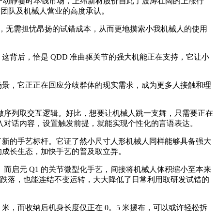
。这一动静霎时本钱市场，上纬新材股价自此了波涛壮阔的上涨行
稚晖君团队及机械人营业的高度承认。
践，无需担忧昂扬的试错成本，从而更地摸索小我机械人的使用
背后，恰是 QDD 准曲驱关节的强大机能正在支持，它让小
场景，它正正在回应分歧群体的现实需求，成为更多人接触和理
序列取交互逻辑。好比，想要让机械人跳一支舞，只需要正在
入对话内容，设置触发前提，就能实现个性化的言语表达。
了新的手艺标杆。它证了然小尺寸人形机械人同样能够具备强大
的成长生态，加快手艺的普及取立异。
启元 Q1 的关节微型化手艺，间接将机械人体积缩小至本来
高处跌落，也能连结不变运转，大大降低了日常利用取研发试错的
米，而收纳后机身长度仅正在 0。5 米摆布，可以或许轻松拆