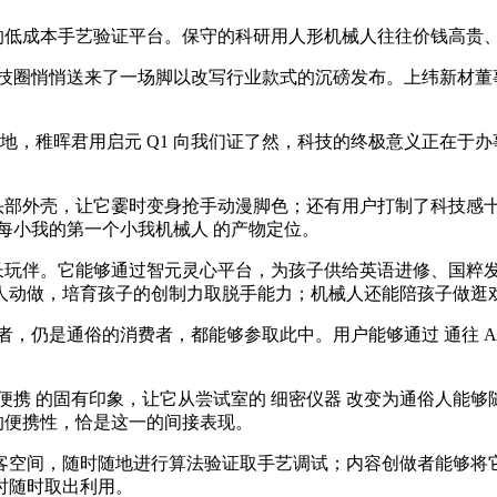
的低成本手艺验证平台。保守的科研用人形机械人往往价钱高贵
技圈悄悄送来了一场脚以改写行业款式的沉磅发布。上纬新材董事
，稚晖君用启元 Q1 向我们证了然，科技的终极意义正在于
头部外壳，让它霎时变身抢手动漫脚色；还有用户打制了科技感
每小我的第一个小我机械人 的产物定位。
长玩伴。它能够通过智元灵心平台，为孩子供给英语进修、国粹
人动做，培育孩子的创制力取脱手能力；机械人还能陪孩子做逛
是通俗的消费者，都能够参取此中。用户能够通过 通往 AGI 
 的固有印象，让它从尝试室的 细密仪器 改变为通俗人能够
 的便携性，恰是这一的间接表现。
空间，随时随地进行算法验证取手艺调试；内容创做者能够将它
时随时取出利用。