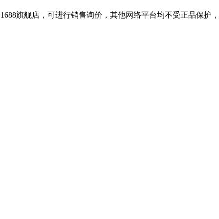
和1688旗舰店，可进行销售询价，其他网络平台均不受正品保护，