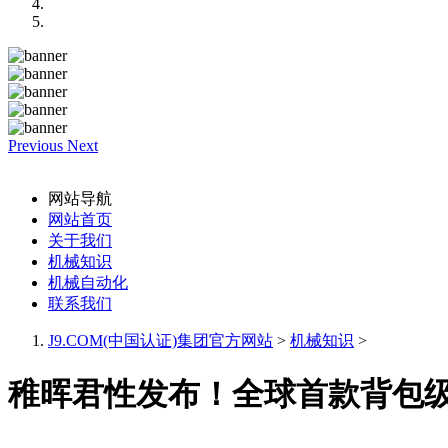
Previous
Next
网站导航
网站首页
关于我们
机械知识
机械自动化
联系我们
J9.COM(中国认证)集团官方网站
>
机械知识
>
稚晖君性发布！全球首款背包