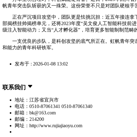
帆青年突击队斩获的又一殊荣。这份荣誉不只是对团队硬核手
正在严沉项目攻坚中，团队更是怯挑沉担：近五年接连拿下发改
部揭榜挂帅揭榜单元，还将2023年度“吴文俊人工智能科技前进
级注入智能动力；又当“人才孵化器”，培育更多智能制制范畴
一支优良的步队，是科创攻坚的底气所正在。虹帆青年突击队
和能力的青年科研铁军。
发布于 : 2026-01-08 13:02
联系我们
地址：江苏省宜兴市
电话：0510-87061341 0510-87061340
邮箱：bk@163.com
邮编：214200
网址：http://www.rujiajiaoyu.com