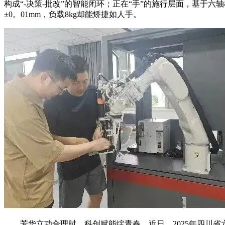
构成“-决策-批改”的智能闭环；正在“手”的施行层面，基于
±0。01mm，负载8kg却能矫捷如人手。
芳华立功合理时，科创赋能绽青春。近日，2025年四川省