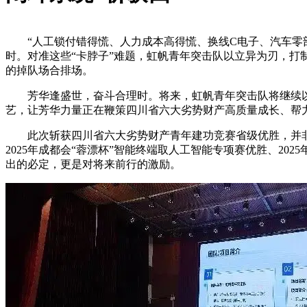
“人工锁付错得慌、人力成本高得慌、换线C电子、汽车零部
时。对准这些“卡脖子”难题，虹帆青年突击队以立异为刃，打制出
的掉队场合排场。
芳华逢盛世，奋斗合理时。将来，虹帆青年突击队将继续以“闯
艺，让芳华力量正在鞭策四川省六大劣势财产高质量成长、帮力
此次斩获四川省六大劣势财产青年建功竞赛省级优胜，并非虹
2025年成都会“蓉漂杯”智能终端取人工智能专项赛优胜、2
出的必定，更是对将来前行的激励。