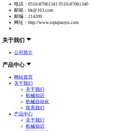
电话：0510-87061341 0510-87061340
邮箱：bk@163.com
邮编：214200
网址：http://www.rujiajiaoyu.com
关于我们
公司简介
产品中心
网站首页
关于我们
关于我们
机械知识
机械自动化
联系我们
产品中心
关于我们
机械知识