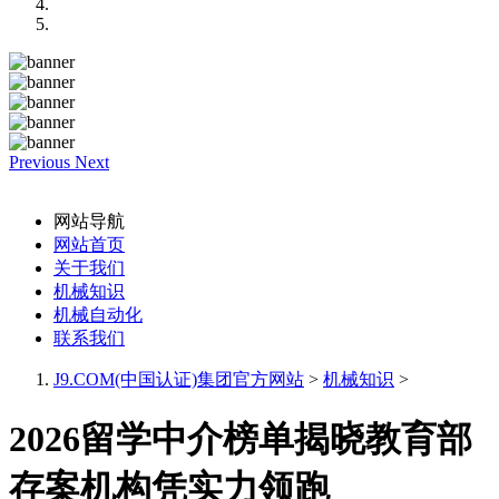
Previous
Next
网站导航
网站首页
关于我们
机械知识
机械自动化
联系我们
J9.COM(中国认证)集团官方网站
>
机械知识
>
2026留学中介榜单揭晓教育部
存案机构凭实力领跑