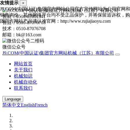
友情提示
×
J9.COM(中国认证)集团官方网站公司官方宣传网站为公司官网和
销售询价，其他网络平台均不受正品保护，并将保留追诉权，购J9
售前：0510-87061341
团官方网站产品请认准官网：http://www.rujiajiaoyu.com
售后：0510-87076718
技术：0510-87076708
邮箱：bk@163.com
微信公众号
J9.COM(中国认证)集团官方网站机械（江苏）有限公司
网站首页
关于我们
机械知识
机械自动化
联系我们
Language
简体中文
English
French