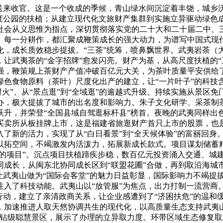
来收官。这是一个收成的季候，青山绿水间沉淀着丰饶，城乡沃
国度公园的扶植；从建立现代化文旅财产集群到实施立异驱动绿色
会从义思惟为指点，深切贯彻落实党的二十大和二十届二中、三中
、每一分耕作，都汇聚成鞭策成长的强大动力，为谱写中国式现
化，成长质效稳步提拔。“三茶”统筹，喷鼻飘世界。武夷岩茶（
让武夷茶的“金字招牌”愈发闪亮。财产为基，从高尺度扶植的“
强，鞭策规上茶财产产值冲破百亿元大关，为茶叶质量平安供给
色食物原料（茶叶）尺度化出产的建立，让“一片叶子”的科技含
四时火”、从“景点逛”到“全域逛”的逾越式升级。持续实施从景
办，极大提拔了城市的出名度和影响力。朱子文化研学、采茶制
升，并荣登“全国县域自驾逛标杆县”榜首。夜晚的武夷同样出色
结合买卖所从板挂牌上市，这是福建省旅逛财产首只上市的股票，
了新的活力，实现了从“白日看景”到“全天候体验”的富丽回身
以拓空间，不竭激发内活泼力，拓展新成长款式。项目谋划储蓄
上的项目”。沉点项目扶植蹄疾步稳，数百亿元投资涌入交通、城
成长，从闽东北协同成长区到“联盟花圃”合做，再到取沿海城市
让武夷山做为“国际会客堂”的魅力日益彰显，国际影响力不竭提
入了科技动能。武夷山以“放管服”为焦点，出力打制一流营商。
行动，建立了亲清政商关系，让企业感遭到了“济困扶危”的温和
，加速推进人取天然协调共生的现代化，以高质量生态支持武夷
五钻级聪慧景区，展示了办理的立异取力度。环带区域生态修复取