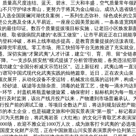
质量高尺度连结。蓝天、碧水、三大和丰盛，空气质量常年领跑
山不只守护绿水青山，更努力于将其为金山银山。成功入选省级
阳溪入选全国斑斓河湖优良案例，一系列生态弥补、绿色成长的立
更公允惠及全体人平易近。一座座公园美景如画，一条条道宽阔
拔的最佳印证。数百个质量提拔项目标实施，让老旧小区焕发新颜
扶植、取省级病院共建的“名医工做室”，让市平易近正在口就能
的登科冲破，本科上线率稳步提高，是教育质量提拔的活泼表现
保障兜牢底线。零工市场、用工快招等平台无效推进了充实就业
。深切实施“才聚武夷”人才计谋，建立“引、育、用、留”全链
著下降。“一支步队抓安然”模式提拔了分析管理效能，各类违法
沉胜利，成功建立“全国分析减灾示范社区”。迈上新征程，武夷山将
谱写中国式现代化武夷实践的灿艳篇章。近日，正在农夫山泉（
顺次展开，从动化设备不变运转，机械发出低落的运转声，构成
，经砂滤、碳滤等去除杂质、消毒的处置工艺，使每一滴水均达
一环节，封盖机将瓶盖敏捷旋紧，确保密封；贴标机则为每一瓶
标进行及时监测，该出产线月投产以来，产物遭到市场普遍承认
投产前的调试工做，等项目全数达产后，将达到规划设想产能。”
的本土企业，也是福建文旅和中国实景表演“第一股”，标记着武
夷山川为天然舞台，将武夷岩茶（大红袍）的文化汗青取艺术表演
00场，欢迎不雅众近1000万人次，成为旅客打卡武夷的“必选项
证为国度文化财产示范，正在中国旅逛山川实景表演票房中位列第