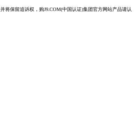
并将保留追诉权，购J9.COM(中国认证)集团官方网站产品请认