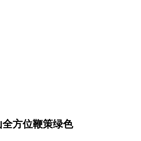
山全方位鞭策绿色