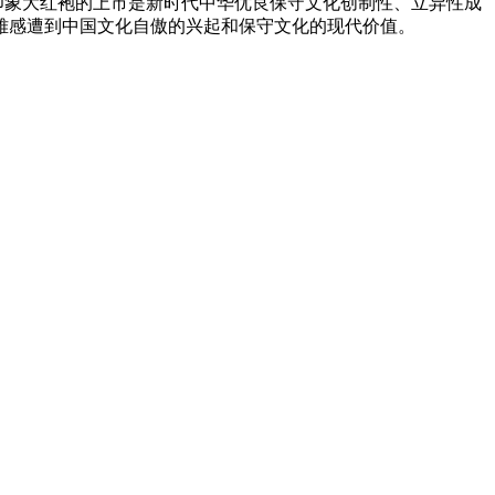
印象大红袍的上市是新时代中华优良保守文化创制性、立异性成
雅感遭到中国文化自傲的兴起和保守文化的现代价值。