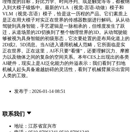
理维度的目标，好比力学、时间序列、或是触觉等等，都被纳
入到大模子锻炼中。最新的VLA（视觉-言语-动做）模子和
VLM（视觉-言语）模子，恰是这一历程的产品。它们素质上
是正在用大模子对实正在世界的传感器数据进行解码。从从动
驾驶到具身智能，手艺逻辑是一脉相承的，但维度发生了跃
迁，从道场景的2D切换到了整个物理世界的3D。从动驾驶能
够被视为具身智能的初级形态，它次要处置的是布局化道上的
2D或2。5D消息。当AI进入通用机械人范畴，它所面临是实
正在世界。正在这里，AI不只要“看懂”，还要理解沉力、摩擦
力以及物体之间的复杂的空间关系。本年CES上出现出的各类
AI硬件，现实上是AI泛化能力的外溢表示：我们看到了扫地
机械人起头具备逾越妨碍的灵活性，看到了机械臂展示出雷同
人类的工致。
发布于 : 2026-01-14 08:51
联系我们
地址：江苏省宜兴市