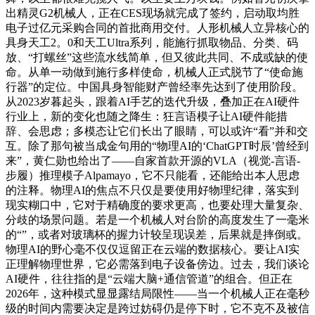
出精灵G2机械人，正在CES现场就完成了签约，启动取均胜
电子过亿元采购合同的首批商用交付。人形机械人立异核心的
具身天工2。0和天工Ultra系列，能施行抓取物品、分类、码
放、“打螺丝”这些流水线简单，但又彼此共同、不成或缺的使
命。从单一动做到施行多样使命，机械人正式脱节了“使命施
行器”的定位。中国具身智能财产曾经率先达到了使用阶段。
从2023岁暮起头，跟着AI手艺的迭代升级，叠加正在AI硬件
行业上，新的变化也随之降生：狂言语模子让AI硬件能措
辞、会思虑；多模态让它们长出了眼睛，可以或许“看”并和交
互。除了那句被当成金句用的“物理AI的‘ChatGPT时辰’曾经到
来”，黄仁勋也给出了——自家首款开源的VLA（视觉-言语-
步履）推理模子Alpamayo，它不只能看，还能给出本人思虑
的注释。物理AI的焦点不只仅是要使用好物理纪律，落实到
现实糊口中，它对于精确度的要求更高，也要处理大量复杂、
分歧的场景问题。若是一个机械人对台阶的高度发生了一毫米
的“”，或者对玻璃杯的握力计较呈现误差，后果就是摔倒或。
物理AI的野心毫不仅仅逗留正在云端的数据核心。要让AI实
正理解物理世界，它必需落到电子设备傍边。过去，我们谈论
AI硬件，往往指的是“云端大脑+通信管道”的组合。但正在
2026年，这种模式显显露结局限性——当一个机械人正在毫秒
级的时间内需要决定是跨过妨碍仍是停下时，它不克不及被信