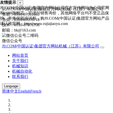
友情提示
×
J9.COM(中国认证)集团官方网站公司官方宣传网站为公司官网
和1688旗舰店，可进行销售询价，其他网络平台均不受正品保
售前：0510-87061341
护，并将保留追诉权，购J9.COM(中国认证)集团官方网站产品
售后：0510-87076718
请认准官网：http://www.rujiajiaoyu.com
技术：0510-87076708
邮箱：bk@163.com
微信公众号
J9.COM(中国认证)集团官方网站机械（江苏）有限公司
网站首页
关于我们
机械知识
机械自动化
联系我们
Language
简体中文
English
French