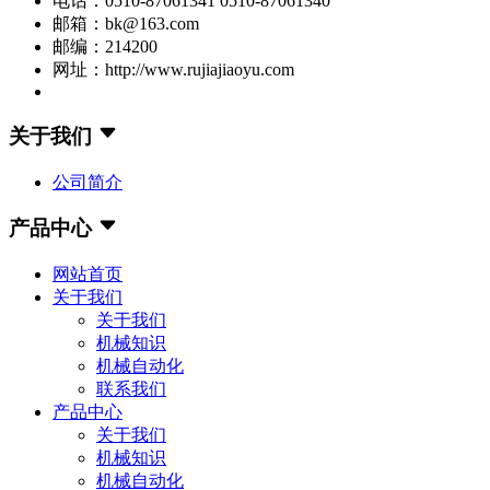
电话：0510-87061341 0510-87061340
邮箱：bk@163.com
邮编：214200
网址：http://www.rujiajiaoyu.com
关于我们
公司简介
产品中心
网站首页
关于我们
关于我们
机械知识
机械自动化
联系我们
产品中心
关于我们
机械知识
机械自动化