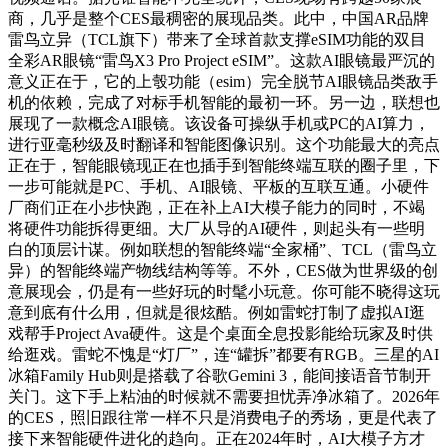
商，几乎是整个CES最稠密的展现品类。此中，中国AR品牌
雷鸟立异（TCL旗下）带来了全球首款支撑eSIM功能的双目
全彩AR眼镜“雷鸟X3 Pro Project eSIM”。这款AI眼镜最严沉的
意义正在于，它的上彀功能（esim）完全脱节AI眼镜品类敌手
机的依赖，完成了对标手机智能的最初一环。另一边，联想也
展现了一款概念AI眼镜。该设备可操纵手机或PC的AI算力，
进行亚毫秒级及时翻译和智能图像识别。这个功能最大的亮点
正在于，智能眼镜现正在也插手到智能终端互联的圈子里，下
一步可能就是PC、手机、AI眼镜、平板的互联互通。小硬件
厂商们正在小步快跑，正在补上AI大模子能力的同时，不竭
将硬件功能拆得更细。大厂从导的AI硬件，则起头有一些明
白的顶层计谋。例如联想的智能终端“全家桶”、TCL（雷鸟立
异）的智能终端产物线结构等等。不外，CES做为世界级的创
意展现会，仍是有一些好玩的时髦小玩意。你可能不晓得这玩
意到底有什么用，但就是很炫酷。例如雷蛇打制了虚拟AI逛
戏帮手Project Ava硬件。这是个桌面全息投影能给玩家及时供
给逛戏。雷蛇不愧是“灯厂”，连“罐拆”都要有RGB。三星的AI
冰箱Family Hub则是搭载了谷歌Gemini 3，能间接语音节制开
关门。这下手上粘油的时候就不需要担忧弄净冰箱了。2026年
的CES，照旧跟往常一样不只是消费电子的秀场，更是代表了
接下来智能硬件进化的趋向。正在2024年时，AI大模子方才