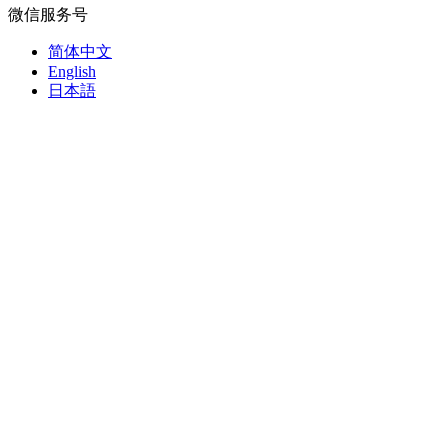
微信服务号
简体中文
English
日本語