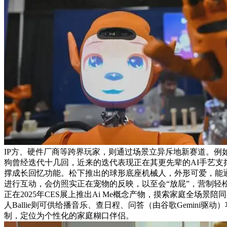
IP方、硬件厂商等跨界玩家，则通过场景立异斥地新赛道。例如
狗曾经迭代十几回，近来的迭代表现正在其更先辈的AI手艺支
撑成长回忆功能。松下推出的球形底座机械人，外形可爱，能
进行互动，会仿照实正在宠物的反映，以至会“放屁”，营制轻松
正在2025年CES展上推出Ai Me概念产物，摸索家庭全场景
人Ballie则可供给播音乐、查日程、问答（由谷歌Gemini驱
制，定位为个性化的家庭糊口伴侣。