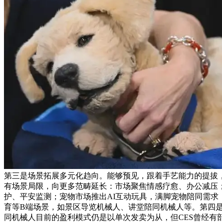
第三是场景拓展多元化趋向。能够预见，跟着手艺能力的提拔
有场景局限，向更多范畴延长：市场聚焦情感疗愈、办公减压
护、平安监测；宠物市场推出AI互动玩具，满脚宠物陪同需求
育等B端场景，如景区导览机械人、讲堂陪同机械人等。第四
同机械人目前的盈利模式仍是以单次发卖为从，但CES曾经有