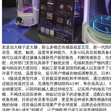
若是说大模子是大脑，那么多模态传感器就是五官。新一代陪
语音、视觉、触觉、温度等多种能力。大多AI玩具目前都具备
物可以或许通过摄像头捕获用户面部脸色，判断情感形态，当
慰；此外部门安赏玩具插手了触觉反馈，毛绒材质的产物内置
赐与响应的力度回应；例如三星等家居陪同机械人以至插手了
许基于光线、温度变化，提示用户增减衣物或调整形态。日本GRO
3。0版就是典型代表，它搭载深度相机和半球相机，通过感情算
还能近程遥控互动，充满电可挪动陪同4小时，售价虽高达2。9
会销量冠军。
陪同机械人通过持续交互，记实用户的做息习
概，不竭优化回应体例，例如记住孩子的进修进度，适配白叟
收集热梗。目前还有灵童等品牌，更是将这种成长属性阐扬到
物的创做，优良做品将实现量产并全球巡展，品牌还会按照社
这种“共创+成长”的模式，让产物取用户成立起深度感情羁绊，