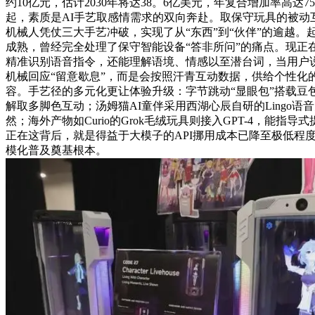
约10亿元，估计2030年将达38。6亿美元，年复合增加率高达
起，素质是AI手艺取感情需求的双向奔赴。取保守玩具的被动
机械人凭仗三大手艺冲破，实现了从“东西”到“伙伴”的逾越。
成熟，曾经完全处理了保守智能设备“答非所问”的痛点。现正
精准识别语音指令，还能理解语境、情感以至潜台词，当用户说
机械回应“留意歇息”，而是会按照汗青互动数据，供给个性化
容。手艺径的多元化更让体验升级：字节跳动“显眼包”搭载豆
解取多脚色互动；汤姆猫AI童伴采用西湖心辰自研的Lingo语
然；海外产物如Curio的Grok毛绒玩具则接入GPT-4，能指
正在这背后，就是得益于大模子的API挪用成本已降至极低程
模化普及奠基根本。