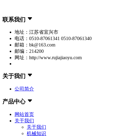
联系我们
地址：江苏省宜兴市
电话：0510-87061341 0510-87061340
邮箱：bk@163.com
邮编：214200
网址：http://www.rujiajiaoyu.com
关于我们
公司简介
产品中心
网站首页
关于我们
关于我们
机械知识