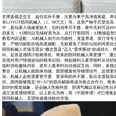
支撑多模态交互、超仿实外不雅，次要办事于高净值家庭、养老
有LOVOT陪同机械人（2。98万元）等。这类产物手艺壁垒
中，新玩家入场难度较大，但利润率可不雅，硬件毛利可达60
趋多元：AI潮玩以毛绒材质为从，从打疗愈陪同；AI教辅益
教育内容适配；AI机械人则方向功能性，笼盖养老、医疗等专
觉，产物功能取价钱高度婚配，无效避免了同价位段的同质化合
陪同机械人市场无望从“概念普及”迈入“需求驱动”的成持久，
向。起首是感情计较精准化。将来的陪同机械人将更懂“”。通
实现对用户情感波动的精准识别。例如做到儿童哭闹时从动切
低时供给趣味内容，老年人孤单时自动倡议互动。同时，多模
整合，让机械人能肢体动做、面部微脸色等物理信号，反馈更拟
深。机械人必然需要更可爱、更亲和的外不雅，取出名度较高I
径。因而能够预见“IP+AI”的双向赋能将成为焦点合作力。将
刻IP的视觉抽象，还会融入性格特质、腔调气概以至标记性台
成立深度感情绑定。以上影元为例，其《中国奇谭》IP已堆集
陪同机械人，无望快速撬动粉丝市场。