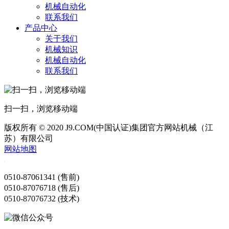
机械自动化
联系我们
产品中心
关于我们
机械知识
机械自动化
联系我们
扫一扫，浏览移动端
版权所有 © 2020 J9.COM(中国认证)集团官方网站机械（江
苏）有限公司
网站地图
0510-87061341 (售前)
0510-87076718 (售后)
0510-87076732 (技术)