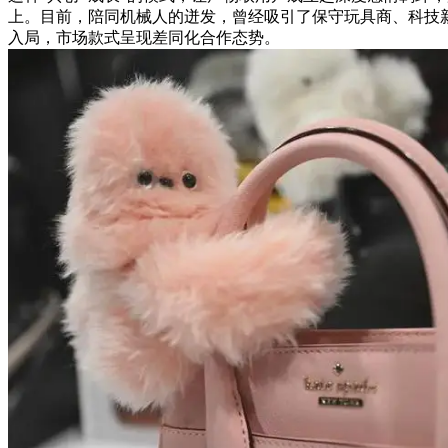
上。目前，陪同机械人的迸发，曾经吸引了保守玩具商、科技新
入局，市场款式呈现差同化合作态势。