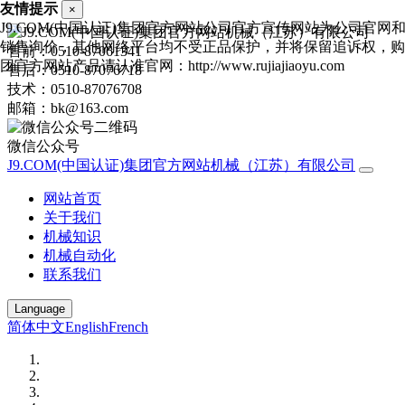
友情提示
×
J9.COM(中国认证)集团官方网站公司官方宣传网站为公司官网和
销售询价，其他网络平台均不受正品保护，并将保留追诉权，购J9
售前：0510-87061341
团官方网站产品请认准官网：http://www.rujiajiaoyu.com
售后：0510-87076718
技术：0510-87076708
邮箱：bk@163.com
微信公众号
J9.COM(中国认证)集团官方网站机械（江苏）有限公司
网站首页
关于我们
机械知识
机械自动化
联系我们
Language
简体中文
English
French