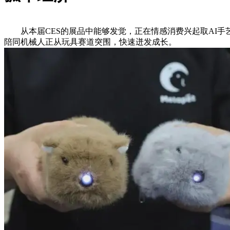
从本届CES的展品中能够发觉，正在情感消费兴起取AI手
陪同机械人正从玩具赛道突围，快速迸发成长。