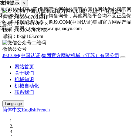
友情提示
×
J9.COM(中国认证)集团官方网站公司官方宣传网站为公司官网
和1688旗舰店，可进行销售询价，其他网络平台均不受正品保
售前：0510-87061341
护，并将保留追诉权，购J9.COM(中国认证)集团官方网站产品
售后：0510-87076718
请认准官网：http://www.rujiajiaoyu.com
技术：0510-87076708
邮箱：bk@163.com
微信公众号
J9.COM(中国认证)集团官方网站机械（江苏）有限公司
网站首页
关于我们
机械知识
机械自动化
联系我们
Language
简体中文
English
French