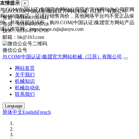
友情提示
×
J9.COM(中国认证)集团官方网站公司官方宣传网站为公司官网
和1688旗舰店，可进行销售询价，其他网络平台均不受正品保
售前：0510-87061341
护，并将保留追诉权，购J9.COM(中国认证)集团官方网站产品
售后：0510-87076718
请认准官网：http://www.rujiajiaoyu.com
技术：0510-87076708
邮箱：bk@163.com
微信公众号
J9.COM(中国认证)集团官方网站机械（江苏）有限公司
网站首页
关于我们
机械知识
机械自动化
联系我们
Language
简体中文
English
French