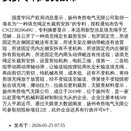
国度学问产权局消息显示，扬州奇胜电气无限公司取得一
项名为“一种填充绳定长裁剪安拆”的专利，授权通知布告号
CN223820649U，专利摘要显示，本适用新型涉及填充绳手艺
范畴，且公开了一种填充绳定长裁剪安拆，包罗固定壳，所述
固定壳左侧固定毗连有支架，所述支架左侧动弹毗连有放置
辊，所述固定壳内左侧安拆有不变机构，所述固定壳内左侧安
拆有剪短机构，所述固定壳内两头动弹毗连有传送辊；该填充
绳定长裁剪安拆，设置剪短机构，电机工做，借第一、二齿轮
组带动两动弹轴动弹，让输送辊按摆轮周长定长输送填充绳，
再由剪切刀剪切，纯机械布局，成本低、还有不变机构，将待
剪填充绳放于放置辊，经不变辊送至输送、弹簧使不变辊慎密
贴合填充绳，挪动拉力，拉曲后更利裁剪，天眼查材料显示，
扬州奇胜电气无限公司，成立于2019年，位于扬州市，是一家
以处置电气机械和器材制制业为从的企业。企业注册本钱508
万人平易近币。通过天眼查大数据阐发，扬州奇胜电气无限公
司参取招投标项目2次，此外企业还具有行政许可6个。
发布于 : 2026-01-25 07:55