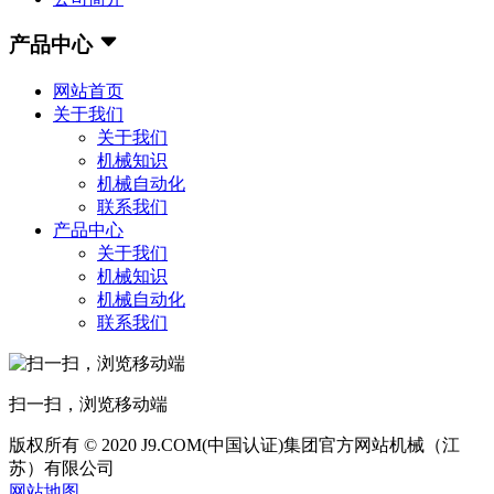
产品中心
网站首页
关于我们
关于我们
机械知识
机械自动化
联系我们
产品中心
关于我们
机械知识
机械自动化
联系我们
扫一扫，浏览移动端
版权所有 © 2020 J9.COM(中国认证)集团官方网站机械（江
苏）有限公司
网站地图